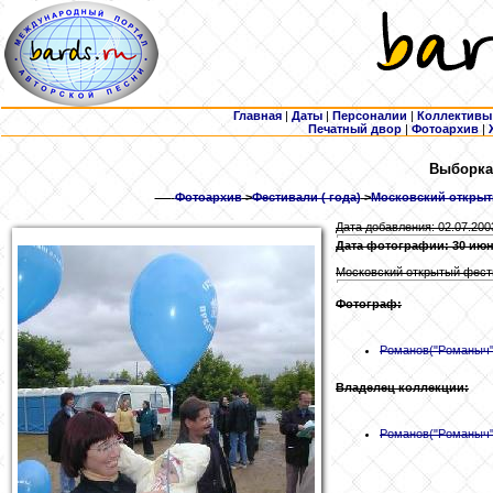
Главная
|
Даты
|
Персоналии
|
Коллективы
Печатный двор
|
Фотоархив
|
Выборка
Фотоархив
>
Фестивали ( года)
>
Московский открыты
Дата добавления: 02.07.200
Дата фотографии: 30 июн
Московский открытый фести
Фотограф:
Романов
("Романыч"
Владелец коллекции:
Романов
("Романыч"