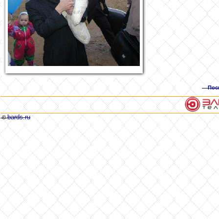
Пос
bards.ru
©