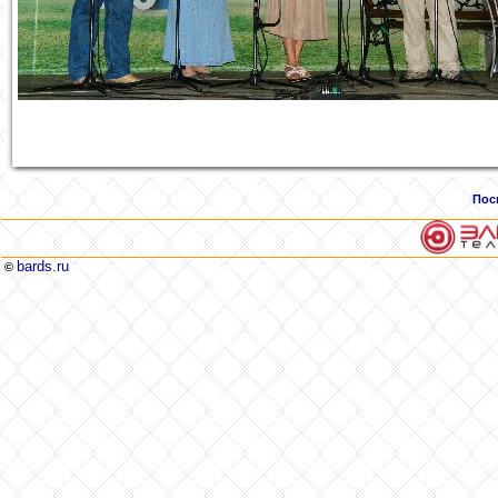
Пос
bards.ru
©