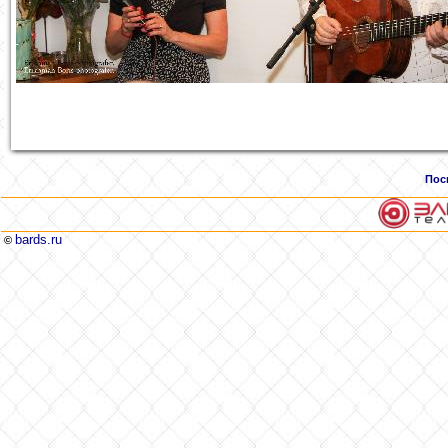
Пос
bards.ru
©