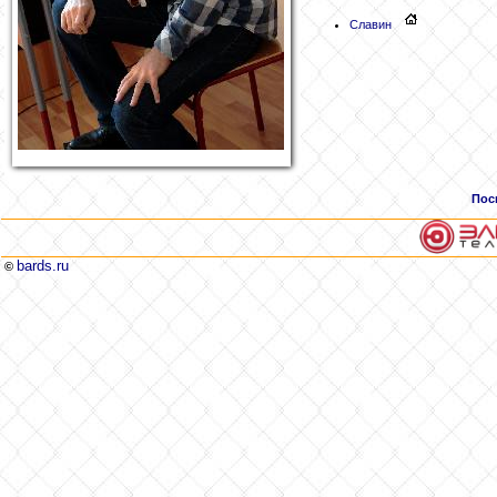
Славин
Пос
bards.ru
©