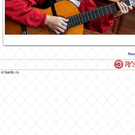
Пос
bards.ru
©