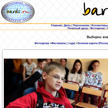
Главная
|
Даты
|
Персоналии
|
Коллективы
Печатный двор
|
Фотоархив
|
Выборка: вла
Фотоархив
>
Фестивали ( года)
>
Зеленая карета (Россия