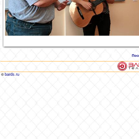
Пос
bards.ru
©