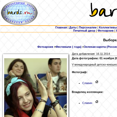
Главная
|
Даты
|
Персоналии
|
Коллективы
Печатный двор
|
Фотоархив
|
Выборка
Фотоархив
>
Фестивали ( года)
>
Зеленая карета (Россия
Дата добавления: 16.11.2014
Дата фотографии: 01 ноября 2
V международный детско-юношеск
Фотограф:
Славин
Владелец коллекции:
Славин