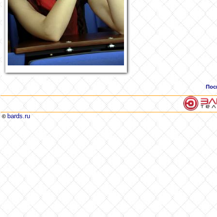
Пос
bards.ru
©