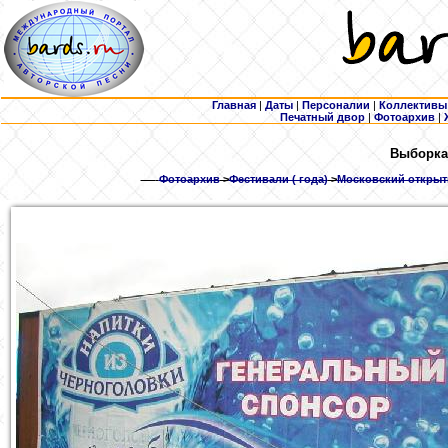
Главная
|
Даты
|
Персоналии
|
Коллективы
Печатный двор
|
Фотоархив
|
Выборка
Фотоархив
>
Фестивали ( года)
>
Московский открыты