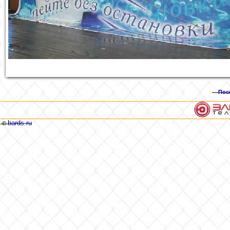
Пос
bards.ru
©