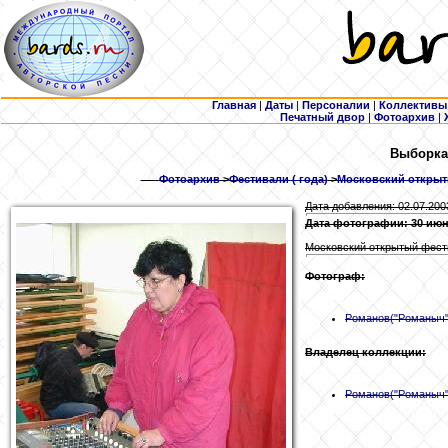
Главная
|
Даты
|
Персоналии
|
Коллективы
Печатный двор
|
Фотоархив
|
Выборка
Фотоархив
>
Фестивали ( года)
>
Московский открыты
Дата добавления: 02.07.200
Дата фотографии: 30 июн
Московский открытый фести
Фотограф:
Романов
("Романыч"
Владелец коллекции:
Романов
("Романыч"