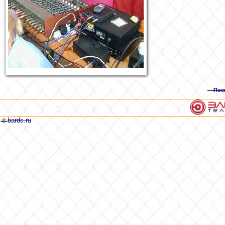
Пос
bards.ru
©