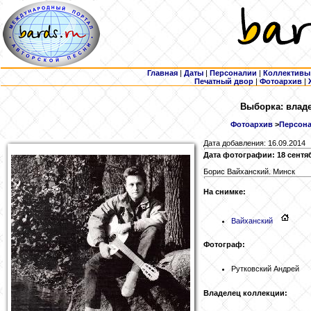
Главная
|
Даты
|
Персоналии
|
Коллективы
Печатный двор
|
Фотоархив
|
Выборка: владе
Фотоархив
>
Персона
Дата добавления: 16.09.2014
Дата фотографии: 18 сентя
Борис Вайханский. Минск
На снимке:
Вайханский
Фотограф:
Рутковский Андрей
Владелец коллекции: