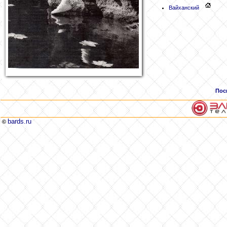
Вайханский
Пос
bards.ru
©