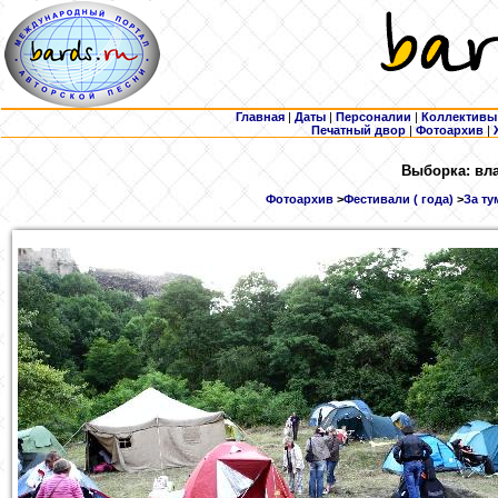
Главная
|
Даты
|
Персоналии
|
Коллективы
Печатный двор
|
Фотоархив
|
Выборка: вла
Фотоархив
>
Фестивали ( года)
>
За ту