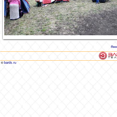
Пос
bards.ru
©