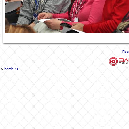
Пос
bards.ru
©