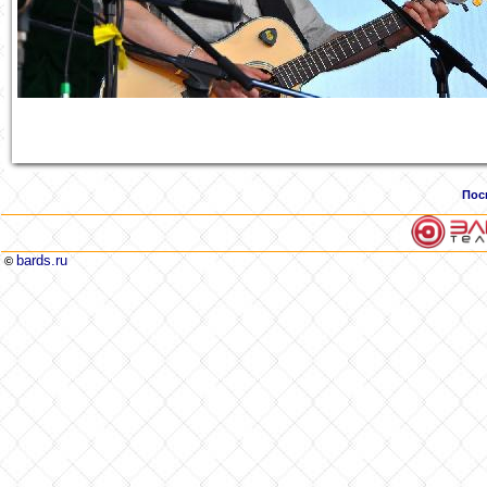
Пос
bards.ru
©