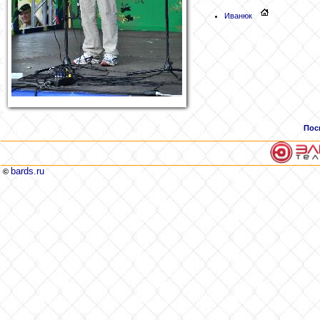
Иванюк
Пос
bards.ru
©