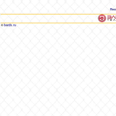
Пос
bards.ru
©