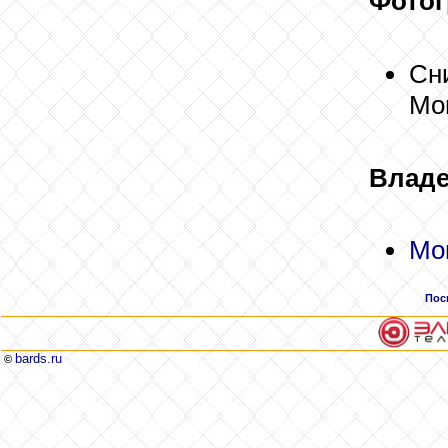
Фотог
Сн
Мо
Владе
Мо
Пос
bards.ru
©