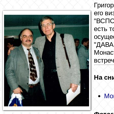
Григо
его в
"ВСПО
есть т
осуще
"ДАВА
Монас
встреч
На сн
Мо