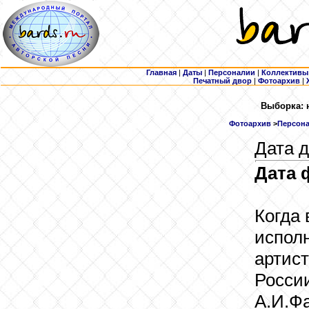
Главная
|
Даты
|
Персоналии
|
Коллективы
Печатный двор
|
Фотоархив
|
Выборка: 
Фотоархив
>
Персона
Дата д
Дата 
Когда 
испол
артис
Росси
А.И.Ф