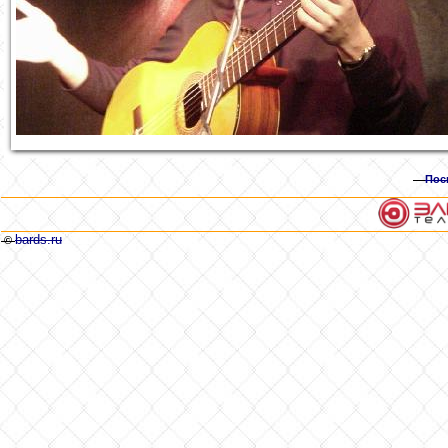
Пос
bards.ru
©