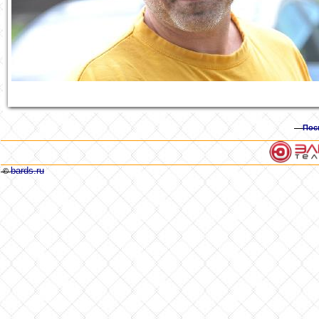
Пос
bards.ru
©