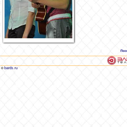
Пос
bards.ru
©