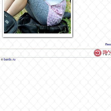
Пос
bards.ru
©