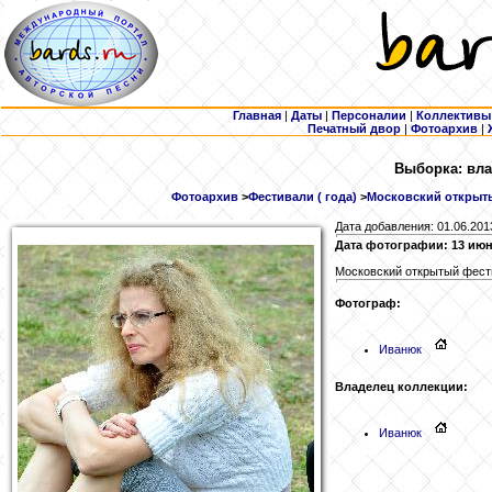
Главная
|
Даты
|
Персоналии
|
Коллективы
Печатный двор
|
Фотоархив
|
Выборка: вла
Фотоархив
>
Фестивали ( года)
>
Московский открыты
Дата добавления: 01.06.201
Дата фотографии: 13 июн
Московский открытый фести
Фотограф:
Иванюк
Владелец коллекции:
Иванюк