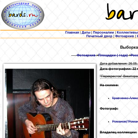
Главная
|
Даты
|
Персоналии
|
Коллективы
Печатный двор
|
Фотоархив
|
Выборка
Фотоархив
>
Площадки ( года)
>
Росс
Дата добавления: 26.05
Дата фотографии: 22 
"Перекресток" Викитора
На снимке:
Кравченко
Алек
Фотограф:
Романов
("Рома
Владелец коллекции: