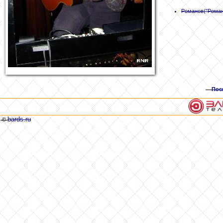
Романов
("Рома
Пос
bards.ru
©