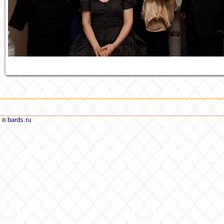
bards.ru
©