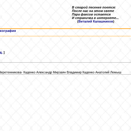
В старой песенке поется:
После нас на этом свете
Пара факсов остается
И страничка в интернете...
(
Виталий Калашников
)
кография
д.
]
Веретенникова- Каденко Александр Мирзаян Владимир Каденко Анатолий Лемыш