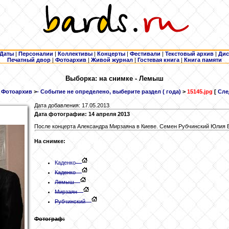
Даты
|
Персоналии
|
Коллективы
|
Концерты
|
Фестивали
|
Текстовый архив
|
Дис
Печатный двор
|
Фотоархив
|
Живой журнал
|
Гостевая книга
|
Книга памяти
Выборка: на снимке - Лемыш
Фотоархив
>
- Событие не определено, выберите раздел ( года)
>
15145.jpg
[
Сле
Дата добавления: 17.05.2013
Дата фотографии: 14 апреля 2013
После концерта Александра Мирзаяна в Киеве. Семен Рубчинский Юлия 
На снимке:
Каденко
Каденко
Лемыш
Мирзаян
Рубчинский
Фотограф: