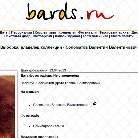
Даты
|
Персоналии
|
Коллективы
|
Концерты
|
Фестивали
|
Текстовый архив
|
Дис
Печатный двор
|
Фотоархив
|
Живой журнал
|
Гостевая книга
|
Книга памяти
Выборка: владелец коллекции - Соломатов
Валентин Валентинович
Дата добавления: 13.04.2013
Дата фотографии: Не определена
Валентин Соломатов (фото Галины Семизаровой)
На снимке:
Соломатов
Валентин Валентинович
Фотограф:
Семизарова Галина
Владелец коллекции: