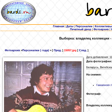
Главная
|
Даты
|
Персоналии
|
Коллективы
Печатный двор
|
Фотоархив
|
Выборка: владелец коллекции 
Фотоархив
>
Персоналии ( года)
> [
Пред.
]
15057.jpg
[
След.
]
Дата добавления: 11
Дата фотографии: 
Беларусь, Витебская
На снимке:
Гамаюнов
< 
Фотограф:
Владелец коллекц