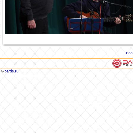
Пос
bards.ru
©