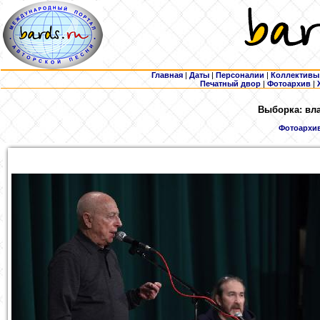
Главная
|
Даты
|
Персоналии
|
Коллективы
Печатный двор
|
Фотоархив
|
Выборка: вла
Фотоархи