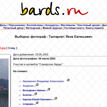
Даты
|
Персоналии
|
Коллективы
|
Концерты
|
Фестивали
|
Текстовый архив
|
Дис
Печатный двор
|
Фотоархив
|
Живой журнал
|
Гостевая книга
|
Книга памяти
Выборка: фотограф - Тахтаров
< Яков Евгеньевич
2.jpg
[
След.
]
Дата добавления: 29.05.2003
Дата фотографии: 06 июля 2002
Участие в ансамбле "Самарские барды"
На снимке:
Авраменко
Владимир Алексеевич
Анцинов
Вольдман
< Ирина
Есипов
Карпов Юрий Павлович
Старцев