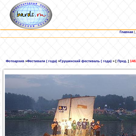
Главная
|
Фотоархив
>
Фестивали ( года)
>
Грушинский фестиваль ( года)
> [
Пред.
]
148