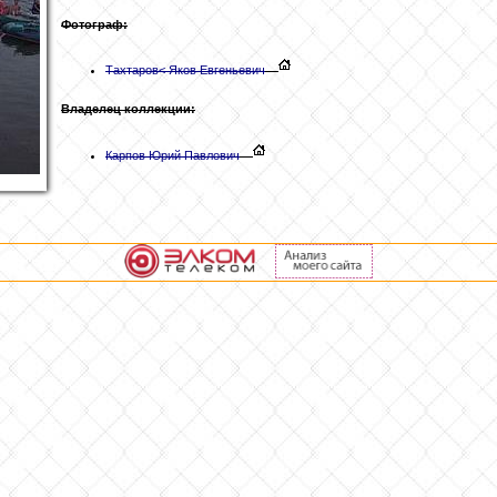
Фотограф:
Тахтаров
< Яков Евгеньевич
Владелец коллекции:
Карпов Юрий Павлович