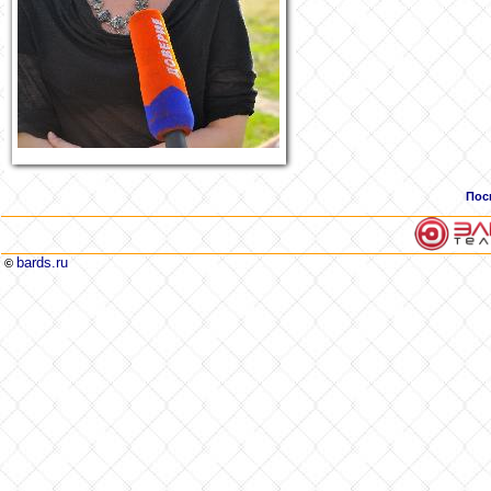
Пос
bards.ru
©