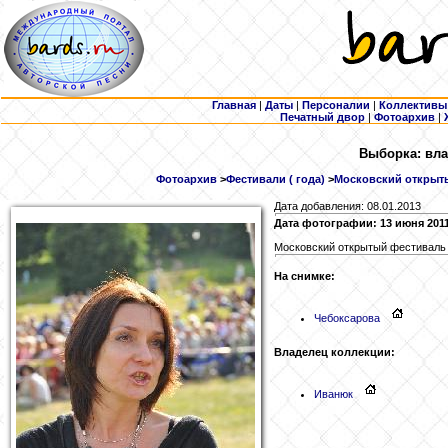
Главная
|
Даты
|
Персоналии
|
Коллективы
Печатный двор
|
Фотоархив
|
Выборка: вла
Фотоархив
>
Фестивали ( года)
>
Московский открыты
Дата добавления: 08.01.2013
Дата фотографии: 13 июня 201
Московский открытый фестиваль в
На снимке:
Чебоксарова
Владелец коллекции:
Иванюк