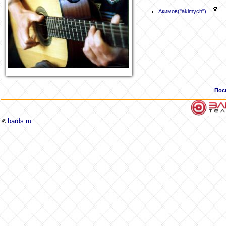
Акимов
("akimych")
Пос
bards.ru
©