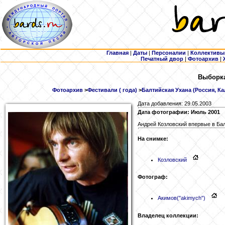
Главная
|
Даты
|
Персоналии
|
Коллективы
Печатный двор
|
Фотоархив
|
Выборка
Фотоархив
>
Фестивали ( года)
>
Балтийская Ухана (Россия, Ка
Дата добавления: 29.05.2003
Дата фотографии: Июль 2001
Андрей Козловский впервые в Ба
На снимке:
Козловский
Фотограф:
Акимов
("akimych")
Владелец коллекции: