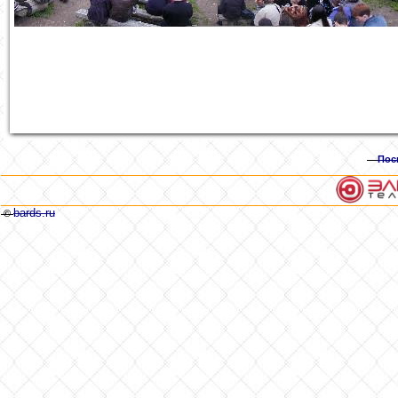
Пос
bards.ru
©