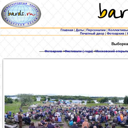
Главная
|
Даты
|
Персоналии
|
Коллективы
Печатный двор
|
Фотоархив
|
Выборка
Фотоархив
>
Фестивали ( года)
>
Московский открыты