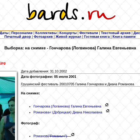
Даты
|
Персоналии
|
Коллективы
|
Концерты
|
Фестивали
|
Текстовый архив
|
Дис
Печатный двор
|
Фотоархив
|
Живой журнал
|
Гостевая книга
|
Книга памяти
Выборка: на снимке - Гончарова
(Логвинова) Галина Евгеньевна
.jpg
Дата добавления: 31.10.2002
Дата фотографии: 05 июля 2001
Грушинский фестиваль 20010705 Галина Гончарова и Диана Романова
На снимке:
Гончарова
(Логвинова) Галина Евгеньевна
Романова
< (Добрицкая) Диана Николаевна
Фотограф:
Романов
("Романыч")