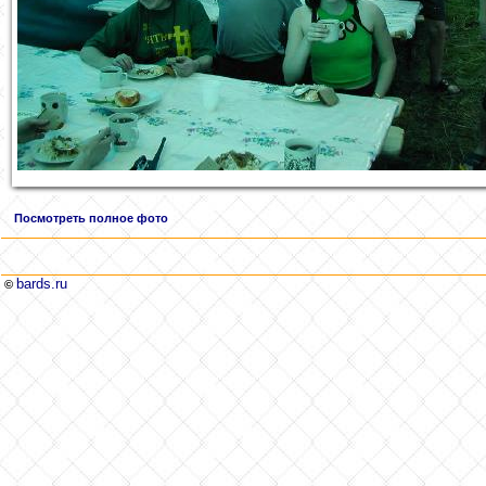
Посмотреть полное фото
bards.ru
©