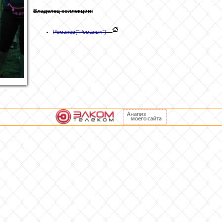
Владелец коллекции:
Романов
("Романыч")