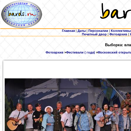
Главная
|
Даты
|
Персоналии
|
Коллективы
Печатный двор
|
Фотоархив
|
Выборка: вла
Фотоархив
>
Фестивали ( года)
>
Московский открыты