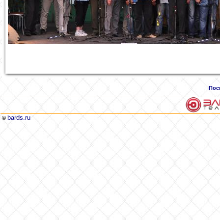
Пос
bards.ru
©