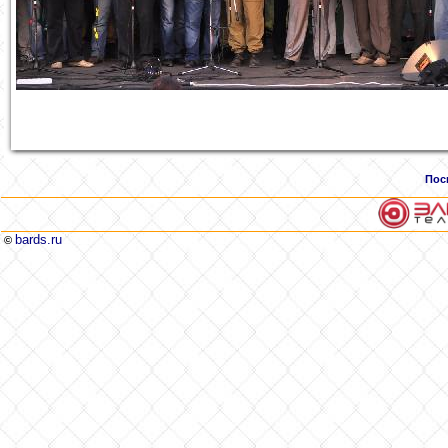
Пос
bards.ru
©