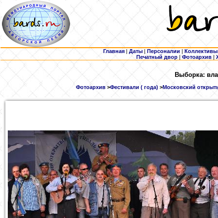
Главная
|
Даты
|
Персоналии
|
Коллективы
Печатный двор
|
Фотоархив
|
Выборка: вла
Фотоархив
>
Фестивали ( года)
>
Московский открыты