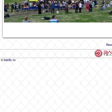
Пос
bards.ru
©