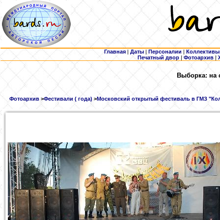
Главная
|
Даты
|
Персоналии
|
Коллективы
Печатный двор
|
Фотоархив
|
Выборка: на 
Фотоархив
>
Фестивали ( года)
>
Московский открытый фестиваль в ГМЗ "Кол