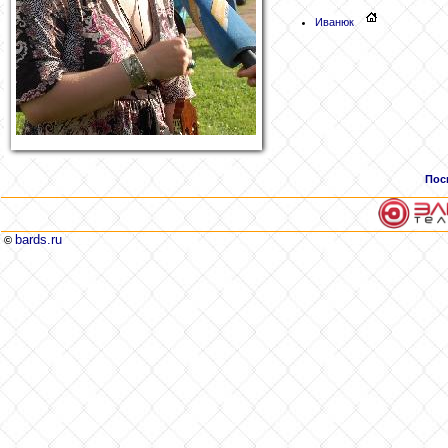
Иванюк
Пос
bards.ru
©