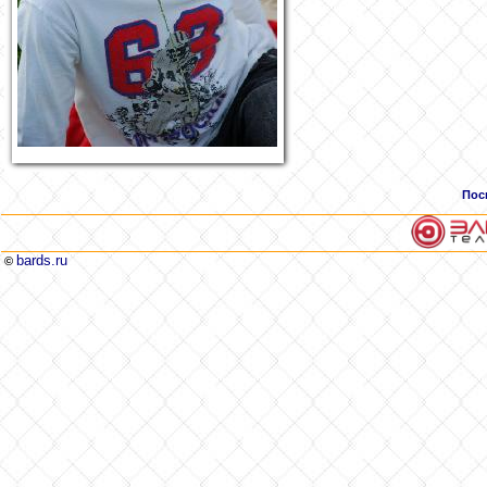
Пос
bards.ru
©