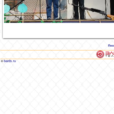
Пос
bards.ru
©