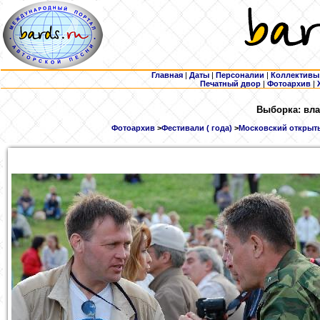
Главная
|
Даты
|
Персоналии
|
Коллективы
Печатный двор
|
Фотоархив
|
Выборка: вла
Фотоархив
>
Фестивали ( года)
>
Московский открыты