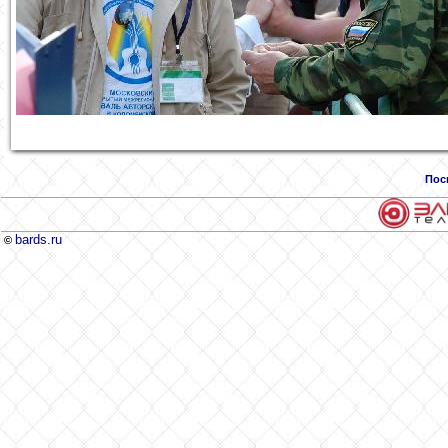
Пос
bards.ru
©