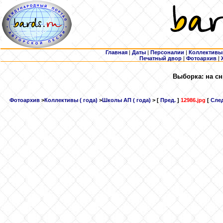
Главная
|
Даты
|
Персоналии
|
Коллективы
Печатный двор
|
Фотоархив
|
Выборка: на сн
Фотоархив
>
Коллективы ( года)
>
Школы АП ( года)
> [
Пред.
]
12986.jpg
[
След