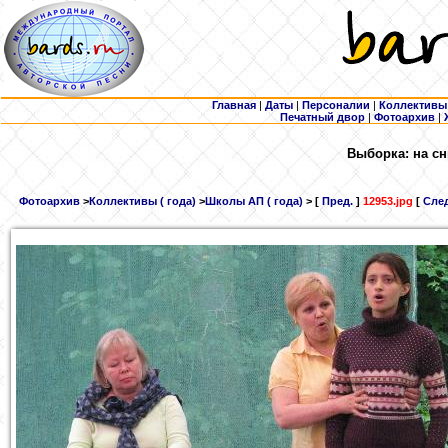
Главная
|
Даты
|
Персоналии
|
Коллективы
Печатный двор
|
Фотоархив
|
Выборка: на сн
Фотоархив
>
Коллективы ( года)
>
Школы АП ( года)
> [
Пред.
]
12953.jpg
[
След