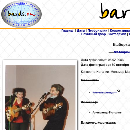
Главная
|
Даты
|
Персоналии
|
Коллективы
Печатный двор
|
Фотоархив
|
Выборка:
Фотоархи
Дата добавления: 06.02.2003
Дата фотографии: 30 октября 
Концерт в Натании: Меламед Ма
На снимке:
Кимельфельд
Фотограф:
Александр Потолов
Владелец коллекции: