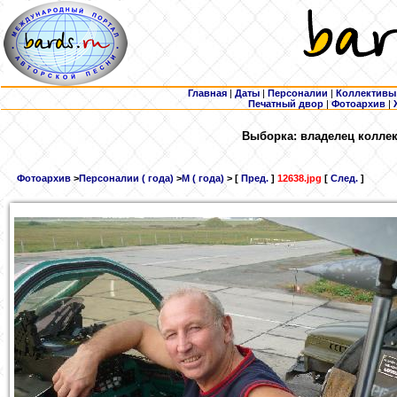
Главная
|
Даты
|
Персоналии
|
Коллективы
Печатный двор
|
Фотоархив
|
Выборка: владелец колле
Фотоархив
>
Персоналии ( года)
>
М ( года)
> [
Пред.
]
12638.jpg
[
След.
]