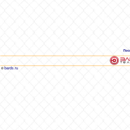
Пос
bards.ru
©