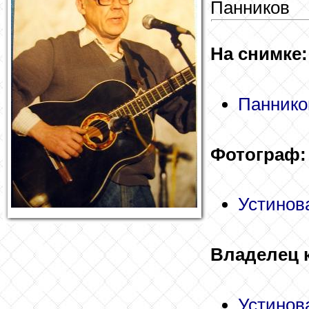
Панников
На снимке:
Паннико
Фотограф:
Устинов
Владелец 
Устинов