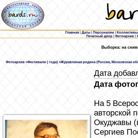
Главная
|
Даты
|
Персоналии
|
Коллективы
Печатный двор
|
Фотоархив
|
Выборка: на сним
Фотоархив
>
Фестивали ( года)
>
Журавлиная родина (Россия, Московская обл.
Дата добавл
Дата фотог
На 5 Всеро
авторской 
Окуджавы (
Сергиев Пос