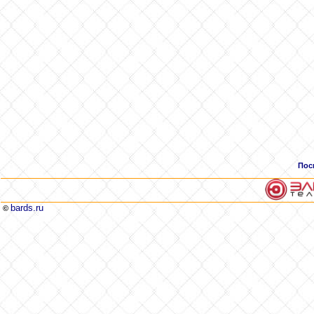
Пос
bards.ru
©