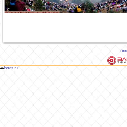
Пос
bards.ru
©