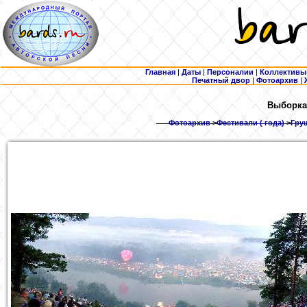
Главная
|
Даты
|
Персоналии
|
Коллективы
Печатный двор
|
Фотоархив
|
Выборка
Фотоархив
>
Фестивали ( года)
>
Гру