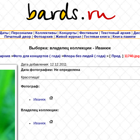
Даты
|
Персоналии
|
Коллективы
|
Концерты
|
Фестивали
|
Текстовый архив
|
Дис
Печатный двор
|
Фотоархив
|
Живой журнал
|
Гостевая книга
|
Книга памяти
Выборка: владелец коллекции - Иванюк
архив
>
Фото для концертов ( года)
>
Флора без людей ( года)
> [
Пред.
]
11740.jpg
Дата добавления: 12.12.2011
Дата фотографии: Не определена
Красотища!
Фотограф:
Иванюк
Владелец коллекции:
Иванюк