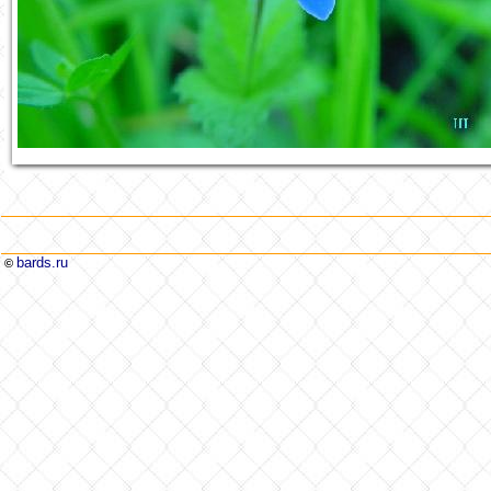
bards.ru
©