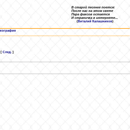
В старой песенке поется:
После нас на этом свете
Пара факсов остается
И страничка в интернете...
(
Виталий Калашников
)
кография
[
След.
]