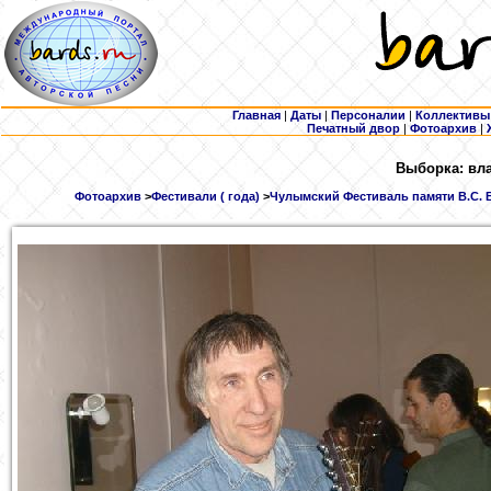
Главная
|
Даты
|
Персоналии
|
Коллективы
Печатный двор
|
Фотоархив
|
Выборка: вла
Фотоархив
>
Фестивали ( года)
>
Чулымский Фестиваль памяти В.С. Вы