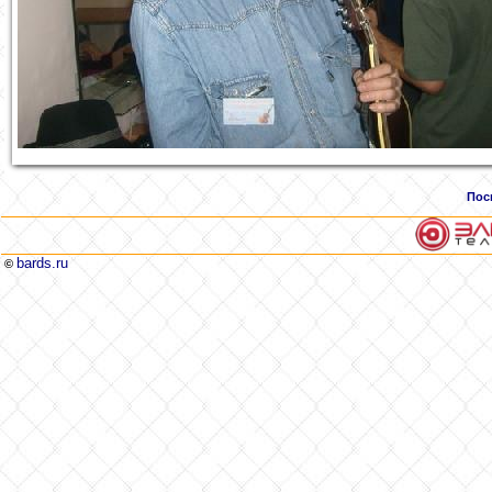
Пос
bards.ru
©