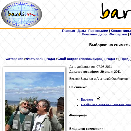
Главная
|
Даты
|
Персоналии
|
Коллективы
Печатный двор
|
Фотоархив
|
Выборка: на снимке 
Фотоархив
>
Фестивали ( года)
>
Свой остров (Новосибирск) ( года)
> [
Пред.
Дата добавления: 07.08.2011
Дата фотографии: 29 июля 2011
Виктор Баранов и Анатолий Олейников
На снимке:
Баранов
Олейников
Анатолий Анатольеви
Фотограф:
Владелец коллекции: