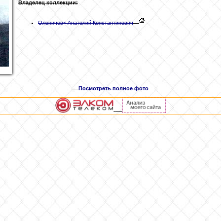
Владелец коллекции:
Оленичев
< Анатолий Константинович
Посмотреть полное фото