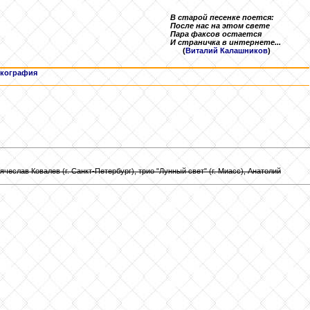
В старой песенке поется:
После нас на этом свете
Пара факсов остается
И страничка в интернете...
(
Виталий Калашников
)
кография
Вячеслав Ковалев (г. Санкт-Петербург), трио "Лунный свет" (г. Миасс), Анатолий