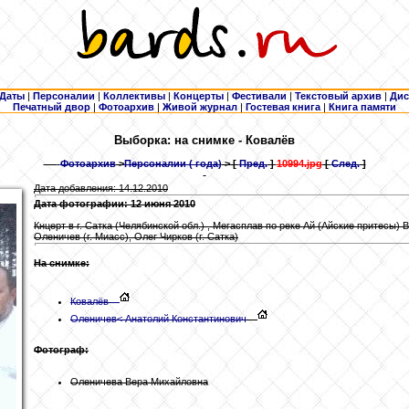
Даты
|
Персоналии
|
Коллективы
|
Концерты
|
Фестивали
|
Текстовый архив
|
Дис
Печатный двор
|
Фотоархив
|
Живой журнал
|
Гостевая книга
|
Книга памяти
Выборка: на снимке - Ковалёв
Фотоархив
>
Персоналии ( года)
> [
Пред.
]
10994.jpg
[
След.
]
Дата добавления: 14.12.2010
Дата фотографии: 12 июня 2010
Кнцерт в г. Сатка (Челябинской обл.) , Мегасплав по реке Ай (Айские притесы) 
Оленичев (г. Миасс), Олег Чирков (г. Сатка)
На снимке:
Ковалёв
Оленичев
< Анатолий Константинович
Фотограф:
Оленичева Вера Михайловна