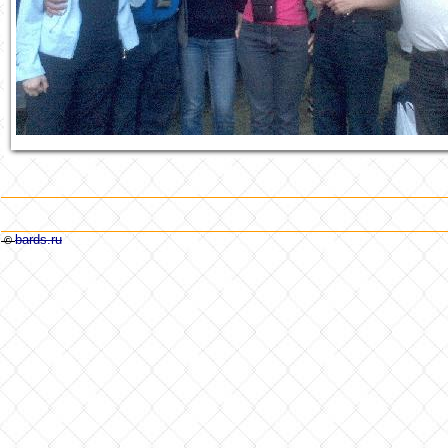
bards.ru
©